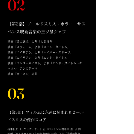
02
【第2部】ゴールドスミス：ホラー・サス
ペンス映画音楽の三ツ星シェフ
映画『猿の惑星』より「人間狩り」
映画『スウォーム』より「メイン・タイトル」
映画『エイリアン』より「ハイパー・スリープ」
映画『エイリアン』より「エンド・タイトル」
映画『ポルターガイスト』より「エンド・タイトル～キ
ャロル・アンのテーマ」
映画『オーメン』組曲
03
【第3部】フィルムに永遠に刻まれるゴール
ドスミスの傑作スコア
将軍組曲（『マッカーサー』＆『パットン大戦車軍団』より）
映画『ハムナプトラ／失われた砂漠の都』より「砂漠の怒り」