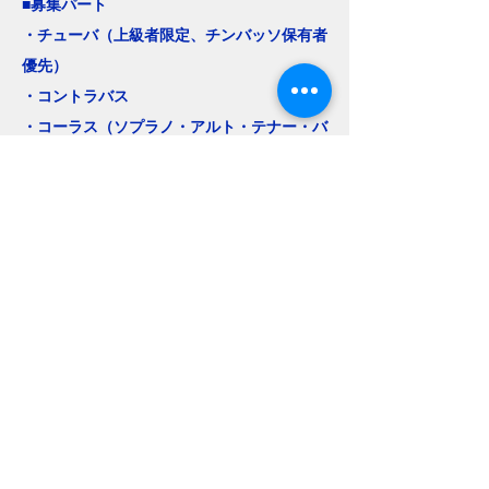
■募集パート
・チューバ（上級者限定、チンバッソ保有者
優先）
・コントラバス
​・コーラス（ソプラノ・アルト・テナー・バ
ス）
＊各パートとも若干名の募集となります。
上記以外のパートは現在短期団員の募集は行
っておりませんが、短期団員募集スタンバイ
申込みをいただきますと、次回以降の演奏会
で募集が発生した場合にお知らせさせていた
だきます。
© 2016 by FILM SCORE PHILHARMONIC ORCHESTRA & FILM SCORE LLC