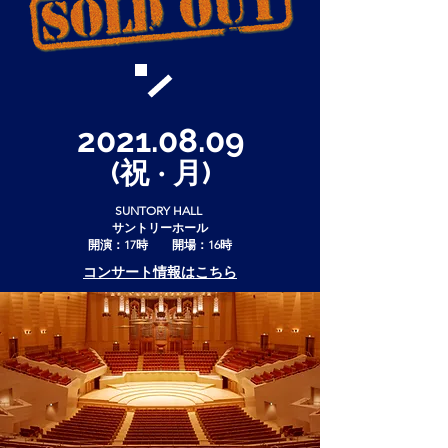
2021.08.09
(祝
月)
・
SUNTORY HALL
​サントリーホール
​開演：17時 開場：16時
​コンサート情報はこちら