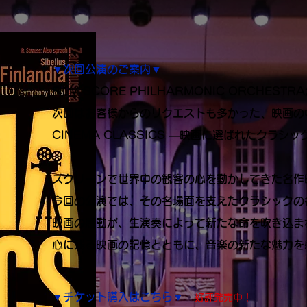
▼次回公演のご案内▼
​FILM SCORE PHILHARMONIC ORCH
次回はお客様からのリクエストも多かった、映画の
CINEMA CLASSICS ―映画に選ばれたクラ
スクリーンで世界中の観客の心を動かしてきた名作
今回の公演では、その名場面を支えたクラシックの
映画の感動が、生演奏によって新たな命を吹き込ま
心に残る映画の記憶とともに、音楽の新たな魅力を
▼
チケット購入はこちら
▼
好評発売中！