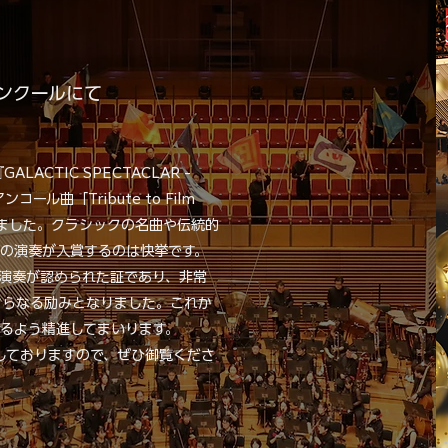
ンクールにて
LACTIC SPECTACLAR -
ンコール曲「Tribute to Film
たしました。クラシックの名曲や伝統的
の演奏が入賞するのは快挙です。
演奏が認められた証であり、非常
さらなる励みとなりました。これか
るよう精進してまいります。
開をしておりますので、ぜひ御覧くださ