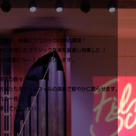
ESTRAが贈る、映画とクラシックの夢の饗宴！
中に登場したクラシック音楽を厳選し特集した『
シックの名曲たち― 』をお贈りします。
映画の数々。
名曲たちをフィルフィルの演奏で鮮やかに甦らせます。
れる一夜。
感じてください！