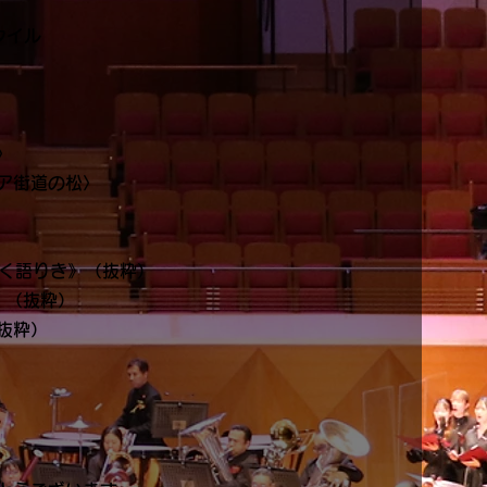
タイル
〉
ア街道の松〉
かく語りき》（抜粋）
》（抜粋）
抜粋）