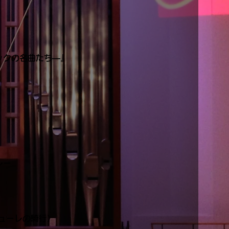
シックの名曲たち―』
レー
ューレの騎行〉