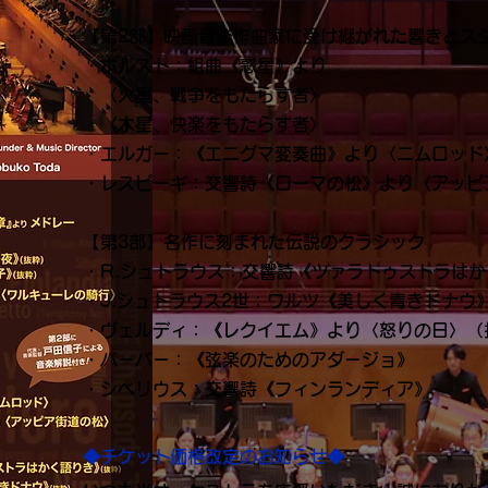
【第2部】映画音楽作曲家に受け継がれた響きとス
・ホルスト：組曲《惑星》より
〈火星、戦争をもたらす者〉
〈木星、快楽をもたらす者〉
・エルガー：《エニグマ変奏曲》より〈ニムロッド
・レスピーギ：交響詩《ローマの松》より〈アッピ
【第3部】名作に刻まれた伝説のクラシック
・R.シュトラウス：交響詩《ツァラトゥストラは
・J.シュトラウス2世：ワルツ《美しく青きドナウ
・ヴェルディ：《レクイエム》より〈怒りの日〉（
・バーバー：《弦楽のためのアダージョ》
・シベリウス：交響詩《フィンランディア》
◆チケット価格改定のお知らせ◆